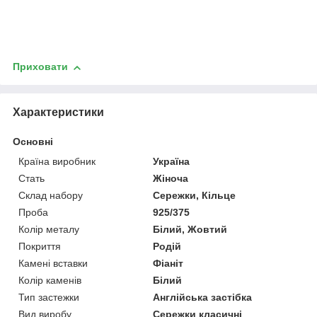
Приховати
Характеристики
Основні
Країна виробник
Україна
Стать
Жіноча
Склад набору
Сережки, Кільце
Проба
925/375
Колір металу
Білий, Жовтий
Покриття
Родій
Камені вставки
Фіаніт
Колір каменів
Білий
Тип застежки
Англійська застібка
Вид виробу
Сережки класичні