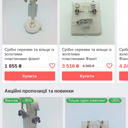
Срібні сережки та кільце із
Срібні сережки та кільце із
Сріб
золотими
золотими
золо
пластинами фіаніт
пластинами Фіаніт
Фіан
1 855
3 516
4 2
₴
₴
4 395 ₴
Купити
Купити
Акційні пропозиції та новинки
Винтаж
–35%
Тільки один комплект
–26%