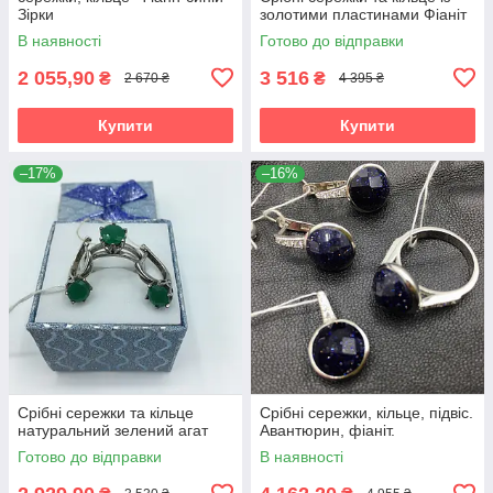
Зірки
золотими пластинами Фіаніт
В наявності
Готово до відправки
2 055,90
3 516
₴
₴
2 670 ₴
4 395 ₴
Купити
Купити
–17%
–16%
Срібні сережки та кільце
Срібні сережки, кільце, підвіс.
натуральний зелений агат
Авантюрин, фіаніт.
Готово до відправки
В наявності