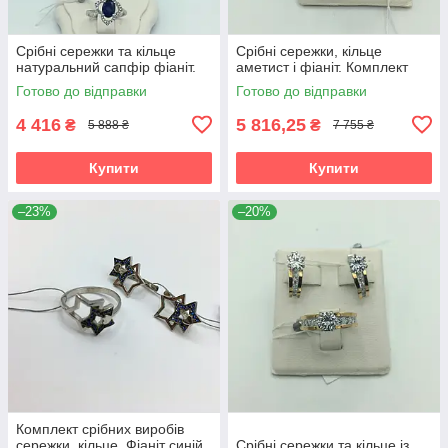
Срібні сережки та кільце
Срібні сережки, кільце
натуральний сапфір фіаніт.
аметист і фіаніт. Комплект
Готово до відправки
Готово до відправки
4 416
5 816,25
₴
₴
5 888 ₴
7 755 ₴
Купити
Купити
–23%
–20%
Комплект срібних виробів
сережки, кільце Фіаніт синій
Срібні сережки та кільце із