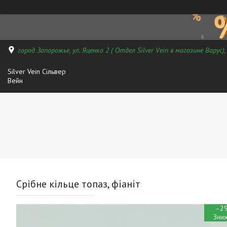
город Запорожье, ул. Яценко 2 ( Отдел Silver Vein в магазине Варус)
Silver Vein Сільвер
Вейн
Срібне кільце топаз, фіаніт
–2