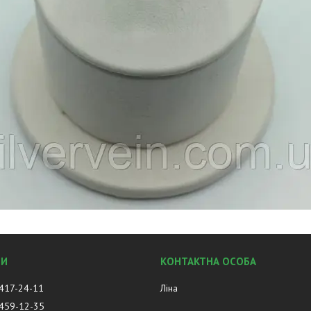
 417-24-11
Ліна
 459-12-35