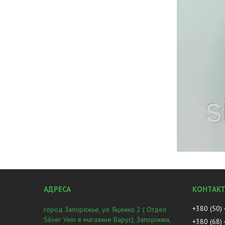
+380 (50)
город Запорожье, ул. Яценко 2 ( Отдел
Silver Vein в магазине Варус), Запоріжжя,
+380 (68)