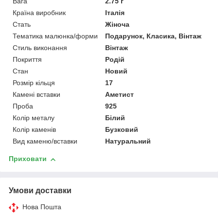
Вага
2.75 г
Країна виробник
Італія
Стать
Жіноча
Тематика малюнка/форми
Подарунок, Класика, Вінтаж
Стиль виконання
Вінтаж
Покриття
Родій
Стан
Новий
Розмір кільця
17
Камені вставки
Аметист
Проба
925
Колір металу
Білий
Колір каменів
Бузковий
Вид каменю/вставки
Натуральний
Приховати
Умови доставки
Нова Пошта