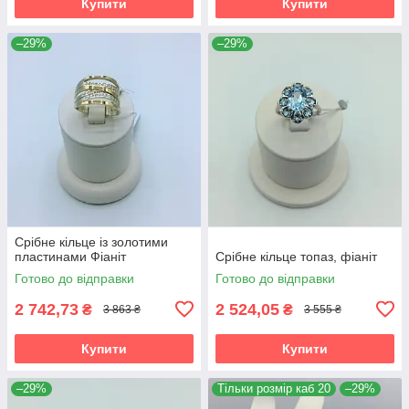
Купити
Купити
–29%
–29%
Срібне кільце із золотими
пластинами Фіаніт
Срібне кільце топаз, фіаніт
Готово до відправки
Готово до відправки
2 742,73
2 524,05
₴
₴
3 863 ₴
3 555 ₴
Купити
Купити
–29%
Тільки розмір каб 20
–29%