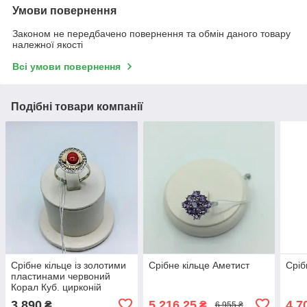
Умови повернення
Законом не передбачено повернення та обмін даного товару
належної якості
Всі умови повернення
Подібні товари компанії
Срібне кільце із золотими
Срібне кільце Аметист
Сріб
пластинами червоний
Корал Куб. цирконій
3 890
5 216,25
4 7
₴
₴
6 955 ₴