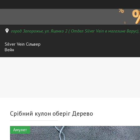
город Запорожье, ул. Яценко 2 ( Отдел Silver Vein в магазине Варус)
Silver Vein Сільвер
Вейн
Срібний кулон оберіг Дерево
Амулет