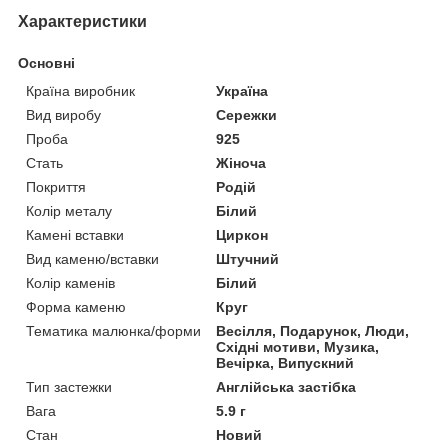
Характеристики
Основні
Країна виробник
Україна
Вид виробу
Сережки
Проба
925
Стать
Жіноча
Покриття
Родій
Колір металу
Білий
Камені вставки
Циркон
Вид каменю/вставки
Штучний
Колір каменів
Білий
Форма каменю
Круг
Тематика малюнка/форми
Весілля, Подарунок, Люди,
Східні мотиви, Музика,
Вечірка, Випускний
Тип застежки
Англійська застібка
Вага
5.9 г
Стан
Новий