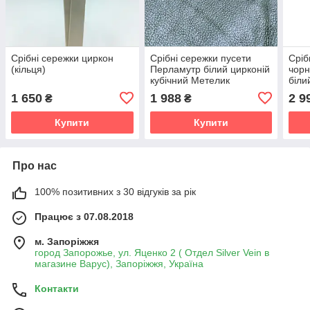
Срібні сережки циркон
Срібні сережки пусети
Сріб
(кільця)
Перламутр білий цирконій
чорн
кубічний Метелик
біли
1 650
1 988
2 9
₴
₴
Купити
Купити
Про нас
100% позитивних з 30 відгуків за рік
Працює з 07.08.2018
м. Запоріжжя
город Запорожье, ул. Яценко 2 ( Отдел Silver Vein в
магазине Варус), Запоріжжя, Україна
Контакти