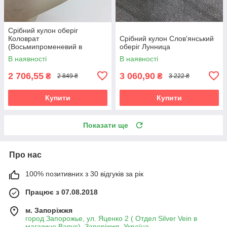
Срібний кулон оберіг
Коловрат
Срібний кулон Слов'янський
(Восьмипроменевий в
оберіг Лунница
руническом колі)
В наявності
В наявності
2 706,55
3 060,90
₴
₴
2 849 ₴
3 222 ₴
Купити
Купити
Показати ще
Про нас
100% позитивних з 30 відгуків за рік
Працює з 07.08.2018
м. Запоріжжя
город Запорожье, ул. Яценко 2 ( Отдел Silver Vein в
магазине Варус), Запоріжжя, Україна