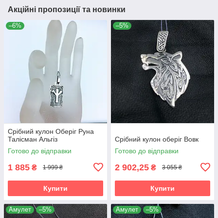
Акційні пропозиції та новинки
–6%
–5%
Срібний кулон Оберіг Руна
Талісман Альгіз
Срібний кулон оберіг Вовк
Готово до відправки
Готово до відправки
1 885
2 902,25
₴
₴
1 999 ₴
3 055 ₴
Купити
Купити
Амулет
–5%
Амулет
–5%