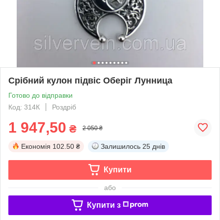
Срібний кулон підвіс Оберіг Лунница
Готово до відправки
Код: 314К
Роздріб
1 947,50
₴
2 050 ₴
Економія
102.50 ₴
Залишилось
25 днів
Купити
або
Купити з