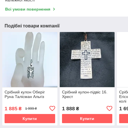
Всі умови повернення
Подібні товари компанії
Срібний кулон Оберіг
Срібний кулон-підвіс 16.
Сріб
Руна Талісман Альгіз
Хрест
Егіс
колі
1 885
1 888
1 6
₴
₴
1 999 ₴
Купити
Купити