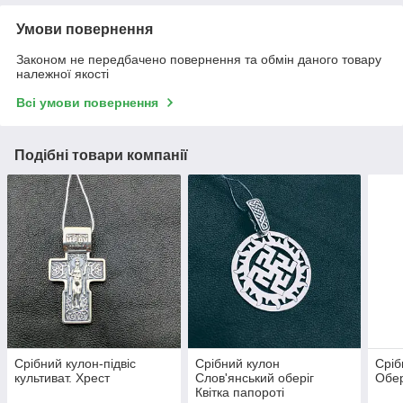
Умови повернення
Законом не передбачено повернення та обмін даного товару
належної якості
Всі умови повернення
Подібні товари компанії
Срібний кулон-підвіс
Срібний кулон
Сріб
культиват. Хрест
Слов'янський оберіг
Обер
Квітка папороті