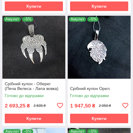
Купити
Купити
Амулет
–5%
Амулет
–5%
Срібний кулон - Оберег
(Печа Велеса - Лапа вовка)
Срібний кулон Орел.
Готово до відправки
Готово до відправки
2 693,25
1 947,50
₴
₴
2 835 ₴
2 050 ₴
Купити
Купити
Амулет
–5%
Амулет
–5%