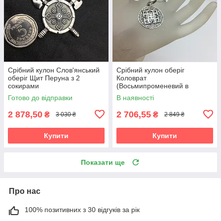
Срібний кулон Слов'янський
Срібний кулон оберіг
оберіг Щит Перуна з 2
Коловрат
сокирами
(Восьмипроменевий в
руническом колі)
Готово до відправки
В наявності
2 878,50
2 706,55
₴
₴
3 030 ₴
2 849 ₴
Купити
Купити
Показати ще
Про нас
100% позитивних з 30 відгуків за рік