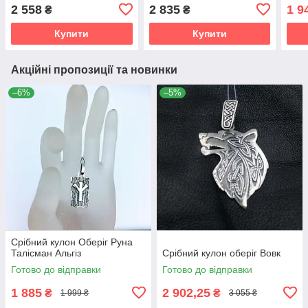
2 558
2 835
1 9
₴
₴
Купити
Купити
Акційні пропозиції та новинки
–6%
–5%
Срібний кулон Оберіг Руна
Талісман Альгіз
Срібний кулон оберіг Вовк
Готово до відправки
Готово до відправки
1 885
2 902,25
₴
₴
1 999 ₴
3 055 ₴