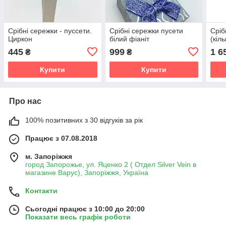
Срібні сережки - пуссети.
Срібні сережки пусети
Сріб
Циркон
білий фіаніт
(кіл
445
999
1 6
₴
₴
Купити
Купити
Про нас
100% позитивних з 30 відгуків за рік
Працює з 07.08.2018
м. Запоріжжя
город Запорожье, ул. Яценко 2 ( Отдел Silver Vein в
магазине Варус), Запоріжжя, Україна
Контакти
Сьогодні працює з 10:00 до 20:00
Показати весь графік роботи