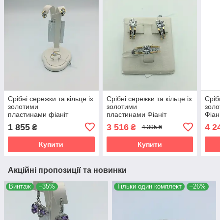
Срібні сережки та кільце із
Срібні сережки та кільце із
Сріб
золотими
золотими
золо
пластинами фіаніт
пластинами Фіаніт
Фіан
1 855
3 516
4 2
₴
₴
4 395 ₴
Купити
Купити
Акційні пропозиції та новинки
Винтаж
–35%
Тільки один комплект
–26%