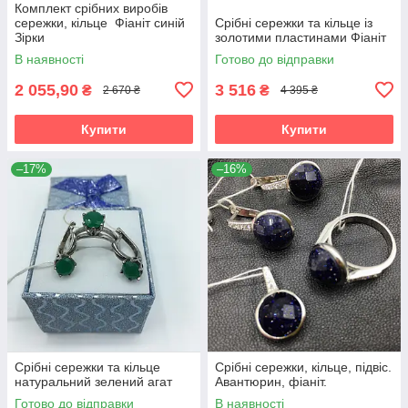
Комплект срібних виробів
сережки, кільце Фіаніт синій
Срібні сережки та кільце із
Зірки
золотими пластинами Фіаніт
В наявності
Готово до відправки
2 055,90
3 516
₴
₴
2 670 ₴
4 395 ₴
Купити
Купити
–17%
–16%
Срібні сережки та кільце
Срібні сережки, кільце, підвіс.
натуральний зелений агат
Авантюрин, фіаніт.
Готово до відправки
В наявності