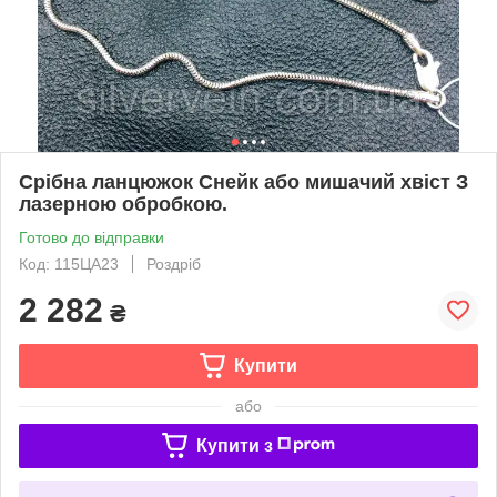
Срібна ланцюжок Снейк або мишачий хвіст З
лазерною обробкою.
Готово до відправки
Код: 115ЦА23
Роздріб
2 282
₴
Купити
або
Купити з