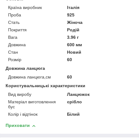
Країна виробник
Італія
Проба
925
Стать
Жіноча
Покриття
Родій
Вага
3.96 г
Довжина
600 мм
Стан
Новий
Розмір
60
Довжина ланцюга
Довжина ланцюга,см
60
Користувальницькі характеристики
Вид виробу
Ланцюжок
Матеріал виготовлення
срібло
бус
Колір і відтінок
Білий
Приховати