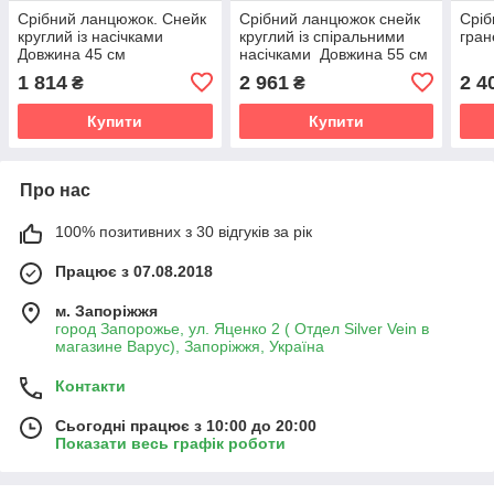
Срібний ланцюжок. Снейк
Срібний ланцюжок снейк
Сріб
круглий із насічками
круглий із спіральними
гран
Довжина 45 см
насічками Довжина 55 см
1 814
2 961
2 4
₴
₴
Купити
Купити
Про нас
100% позитивних з 30 відгуків за рік
Працює з 07.08.2018
м. Запоріжжя
город Запорожье, ул. Яценко 2 ( Отдел Silver Vein в
магазине Варус), Запоріжжя, Україна
Контакти
Сьогодні працює з 10:00 до 20:00
Показати весь графік роботи